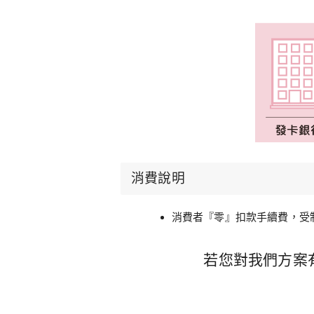
本流程圖呈現消費扣款流程說明：
消費說明
區塊 1 、消費者選擇付款：
消費者選擇「
區塊 2 、銀行驗證：
系統連線至銀行，進
消費者『零』扣款手續費，受制
區塊 3 、即時扣款：
消費者確認交易後，
區塊 4 、商家收款：
款項即時進入收單銀
若您對我們方案