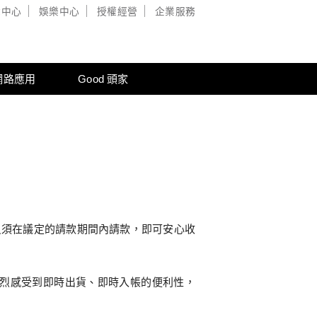
戲中心
娛樂中心
授權經營
企業服務
網路應用
Good 頭家
只須在議定的請款期間內請款，即可安心收
烈感受到即時出貨、即時入帳的便利性，