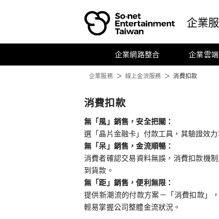
前往
So-net
首頁
企業
企業網路整合
企業雲端
企業服務
線上金流服務
消費扣款
消費扣款 - 線上金流服務
消費扣款
無「風」銷售，安全把關：
選「晶片金融卡」付款工具，其驗證效力
無「呆」銷售，金流順暢：
消費者確認交易資料無誤，消費扣款機制
到貨款。
無「距」銷售，便利無限：
提供新潮流的付款方案－「消費扣款」
輕易掌握公司整體金流狀況。