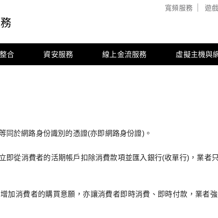
寬頻服務
遊
服務
整合
資安服務
線上金流服務
虛擬主機與
等同於網路身份識別的憑證(亦即網路身份證)。
立即從消費者的活期帳戶扣除消費款項並匯入銀行(收單行)，業者
，增加消費者的購買意願，亦讓消費者即時消費、即時付款，業者強